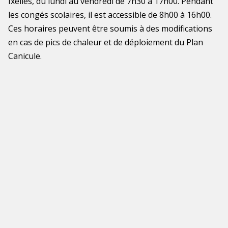
Ixelles, du lundi au vendredi de 7h30 à 17h00. Pendant
les congés scolaires, il est accessible de 8h00 à 16h00.
Ces horaires peuvent être soumis à des modifications
en cas de pics de chaleur et de déploiement du Plan
Canicule.
UNE NOUVELLE OPTION À
L'INSTITUT CARTIGNY
Une nouvelle option dès septembre 2026 à l'Institut
René Cartigny : Gestionnaire en Logistique &
Commerce !