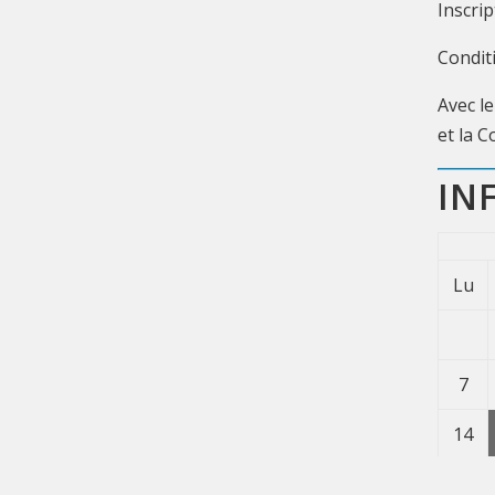
Inscri
Conditi
Avec l
et la 
IN
lu
7
14
21