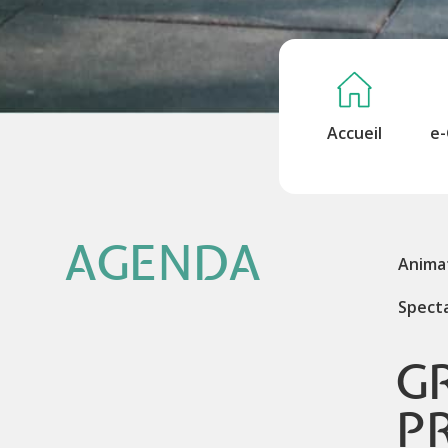
Accueil
e-
AGENDA
Anima
Spect
G
P