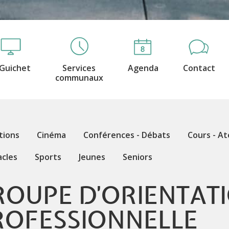
Guichet
Services
Agenda
Contact
communaux
tions
Cinéma
Conférences - Débats
Cours - At
acles
Sports
Jeunes
Seniors
ROUPE D'ORIENTAT
ROFESSIONNELLE