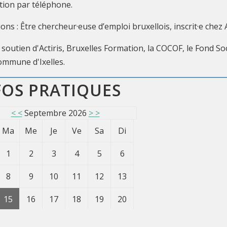
ption par téléphone.
ons : Être chercheur·euse d’emploi bruxellois, inscrit·e chez 
e soutien d'Actiris, Bruxelles Formation, la COCOF, le Fond 
Commune d'Ixelles.
FOS PRATIQUES
< <
Septembre 2026
> >
ma
me
je
ve
sa
di
1
2
3
4
5
6
8
9
10
11
12
13
15
16
17
18
19
20
22
23
24
25
26
27