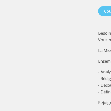
Cou
Besoin
Vous n
La Miss
Ensemb
- Anal
- Rédi
- Décou
- Défin
Rejoig