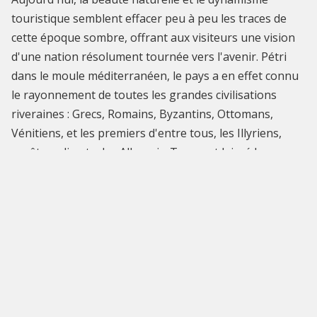
touristique semblent effacer peu à peu les traces de
cette époque sombre, offrant aux visiteurs une vision
d'une nation résolument tournée vers l'avenir. Pétri
dans le moule méditerranéen, le pays a en effet connu
le rayonnement de toutes les grandes civilisations
riveraines : Grecs, Romains, Byzantins, Ottomans,
Vénitiens, et les premiers d'entre tous, les Illyriens,
ancêtres directs des Albanais. Tous ont laissé leur
empreinte..». Prix : 16,00 € (projection – repas compris)
- 5,00 € (projection uniquement)
INFOS PRATIQUES
Cet événement est terminé
Restaurant Vandenbroeck (3° étage)
rue Vandenbroeck 58