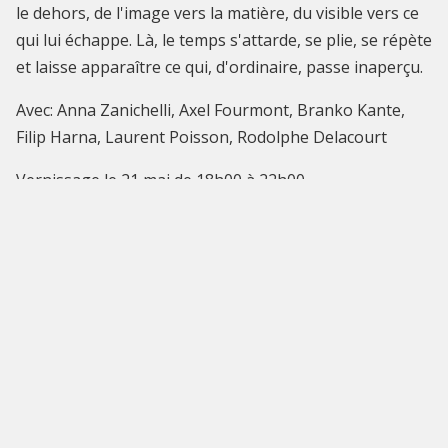
le dehors, de l'image vers la matière, du visible vers ce
qui lui échappe. Là, le temps s'attarde, se plie, se répète
et laisse apparaître ce qui, d'ordinaire, passe inaperçu.
Avec: Anna Zanichelli, Axel Fourmont, Branko Kante,
Filip Harna, Laurent Poisson, Rodolphe Delacourt
Vernissage le 21 mai de 18h00 à 22h00
Finissage le 14 juin de 16h00 à 20h00
INFOS PRATIQUES
Cet événement est terminé
chapelle Boondael
square du Vieux Tilleul 10
culture@ixelles.brussels