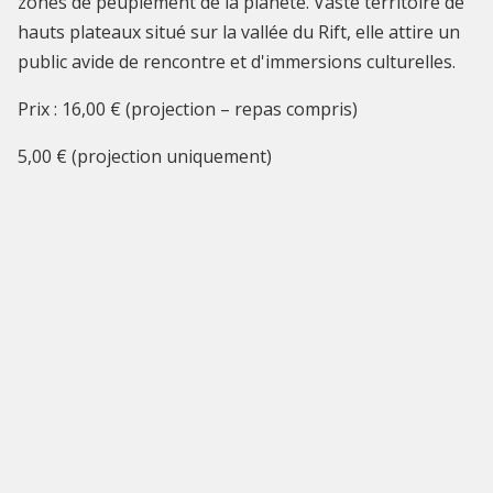
zones de peuplement de la planète. Vaste territoire de
hauts plateaux situé sur la vallée du Rift, elle attire un
public avide de rencontre et d'immersions culturelles.
Prix : 16,00 € (projection – repas compris)
5,00 € (projection uniquement)
INFOS PRATIQUES
Cet événement est terminé
Restaurant Vandenbroeck (3° étage)
rue Vandenbroeck 58
creapass@ixelles.brussels
025156062