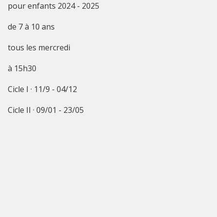
pour enfants 2024 - 2025
de 7 à 10 ans
tous les mercredi
à 15h30
Cicle I · 11/9 - 04/12
Cicle II · 09/01 - 23/05
Cicle III · 14/05 - 02/07
165€ par cycle
INFOS PRATIQUES
Cet événement est terminé