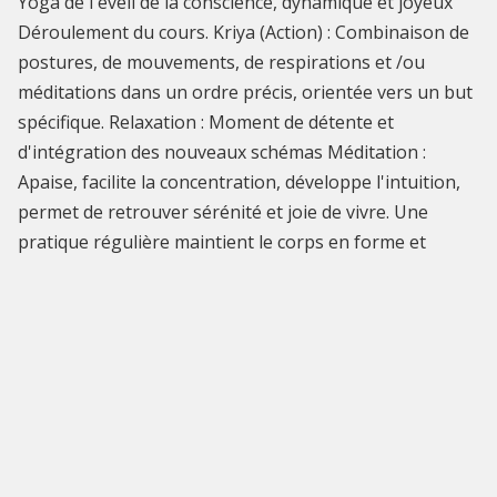
Yoga de l'éveil de la conscience, dynamique et joyeux
Déroulement du cours. Kriya (Action) : Combinaison de
postures, de mouvements, de respirations et /ou
méditations dans un ordre précis, orientée vers un but
spécifique. Relaxation : Moment de détente et
d'intégration des nouveaux schémas Méditation :
Apaise, facilite la concentration, développe l'intuition,
permet de retrouver sérénité et joie de vivre. Une
pratique régulière maintient le corps en forme et
renforce le mental, augmente la faculté d'adaptation
dans les moments de stress et de changement.
INFOS PRATIQUES
Cet événement est terminé
Maison de Quartier Malibran
rue de la Digue 10