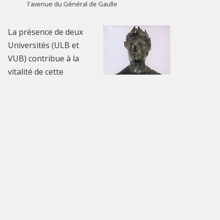
l'avenue du Général de Gaulle
La présence de deux
Universités (ULB et
VUB) contribue à la
vitalité de cette
tradition culturelle:
la haute qualité de
l'enseignement qui
s'y donne et de la
Le buste de Maria Malibran
recherche qui s'y
(1808-1836) par Jacques
pratique attire les
Jaquet orne la Salle du Conseil
meilleurs esprits,
de l'Hôtel communal.
autant que la liberté
Le bâtiment fut construit
de pensée qui en
à l'initiative du mari de la
constitue la base
cantatrice, le violoniste
belge Charles de Bériot.
philosophique. Ces