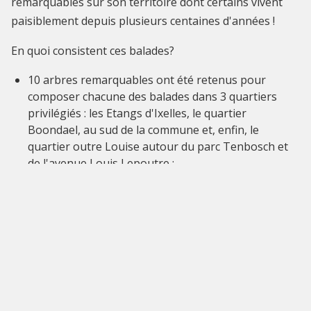
remarquables sur son territoire dont certains vivent
paisiblement depuis plusieurs centaines d'années !
En quoi consistent ces balades?
10 arbres remarquables ont été retenus pour
composer chacune des balades dans 3 quartiers
privilégiés : les Etangs d'Ixelles, le quartier
Boondael, au sud de la commune et, enfin, le
quartier outre Louise autour du parc Tenbosch et
de l'avenue Louis Lepoutre ;
Les balades sont disponibles en ligne dans 3
langues (fr-nl-en)
Promenade des étangs d'Ixelles
Promenade d'arbre en arbre - Boondael
Traversée du quartier Tenbosch - Lepoutre
Elles sont également disponibles en format papier
reprenant, pour chacune d'elle, le plan de la