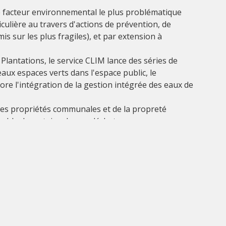
 le facteur environnemental le plus problématique
ulière au travers d'actions de prévention, de
is sur les plus fragiles), et par extension à
 Plantations, le service CLIM lance des séries de
aux espaces verts dans l'espace public, le
e l'intégration de la gestion intégrée des eaux de
des propriétés communales et de la propreté
rable de certains de nos déchets, avec
gers) collectifs dans l'espace public.
Rendez-vous