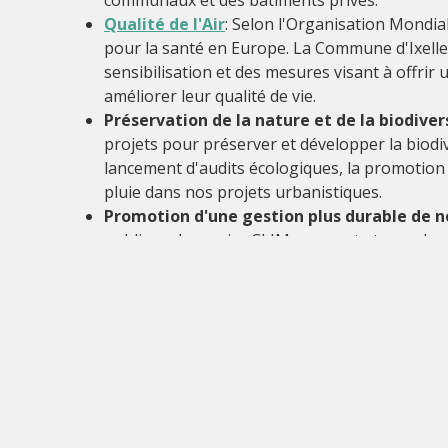
communaux et des bâtiments privés.
Qualité de l'Air
: Selon l'Organisation Mondial
pour la santé en Europe. La Commune d'Ixelles
sensibilisation et des mesures visant à offrir u
améliorer leur qualité de vie.
Préservation de la nature et de la biodiver
projets pour préserver et développer la biodiv
lancement d'audits écologiques, la promotion
pluie dans nos projets urbanistiques.
Promotion d'une gestion plus durable de n
publique, le service CLIM promeut et encadre 
l'organisation annuelle de RecupDay ou encore 
Dernière modification : 2022-11-30 11:56:31
Accueil
e-