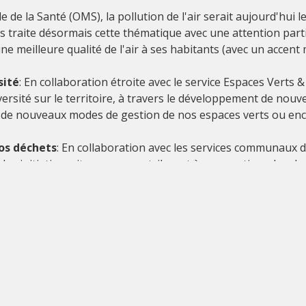
e de la Santé (OMS), la pollution de l'air serait aujourd'hui
 traite désormais cette thématique avec une attention partic
ne meilleure qualité de l'air à ses habitants (avec un accent m
sité
: En collaboration étroite avec le service Espaces Verts &
ersité sur le territoire, à travers le développement de nouve
 de nouveaux modes de gestion de nos espaces verts ou encor
os déchets
: En collaboration avec les services communaux 
des initiatives citoyennes contribuant à une gestion plus du
à travers l'implantation d'un réseau de composts (et de pota
Guichet
Services
Agenda
Contact
communaux