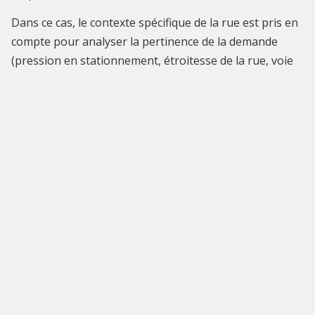
Dans ce cas, le contexte spécifique de la rue est pris en
compte pour analyser la pertinence de la demande
(pression en stationnement, étroitesse de la rue, voie
métropolitaine, passage d'une ligne de tram, ...).
L'analyse est menée par les services et présentée au
Collège après réception d'une demande motivée du
propriétaire ou du gestionnaire de parking. La
demande est à introduire au
service Mobilité
accompagnée des informations relatives au parking
(adresse du parking, nombre de places, éventuelles
contraintes d'accès pompier, accessibilité camions, type
d'activité professionnelle / riverain).
MARQUAGE DES BANDES
DE STATIONNEMENT