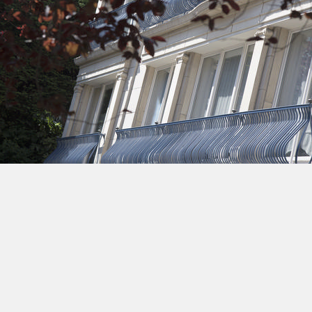
Guichet
Services
Agenda
Contact
communaux