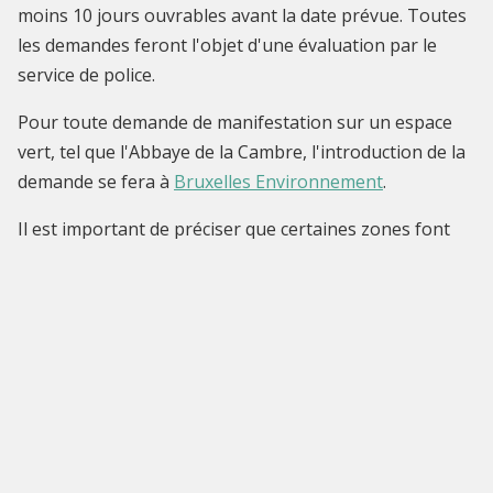
moins 10 jours ouvrables avant la date prévue. Toutes
les demandes feront l'objet d'une évaluation par le
service de police.
Pour toute demande de manifestation sur un espace
vert, tel que l'Abbaye de la Cambre, l'introduction de la
demande se fera à
Bruxelles Environnement
.
Il est important de préciser que certaines zones font
l'objet d'une restriction et/ou la tenue d'une
manifestation n'y est pas autorisée.
Voir aussi :
Police locale - organiser une manifestation
Dernière modification : 2021-10-27 09:55:29