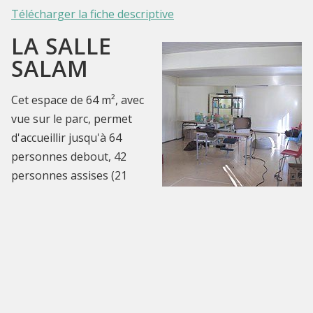
Télécharger la fiche descriptive
LA SALLE
SALAM
Cet espace de 64 m², avec
vue sur le parc, permet
d'accueillir jusqu'à 64
personnes debout, 42
personnes assises (21
autour de tables).
La salle permet
l'organisation de
formations, de réunions, de cours de peinture, de
sculpture...
Tarif plein : 27€/h