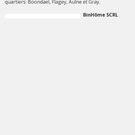
quartiers: Boondael, Flagey, Aulne et Gray.
BinHôme SCRL
rue Emile Claus 63 -
1180 Uccle
Tél. 02.486.69.00
E-mail :
info at
binhome point
brussels
Site web
www.binhome.brussels
.
Dernière modification : 2025-02-13 13:59:17