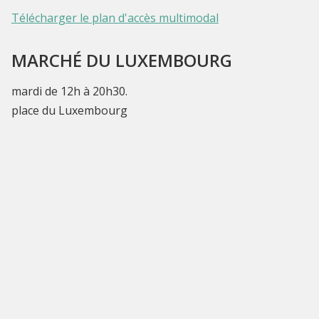
Télécharger le plan d'accès multimodal
MARCHÉ DU LUXEMBOURG
mardi de 12h à 20h30.
place du Luxembourg
MARCHÉ DE BRUGMANN
Vendredi de 12h à 20h30
place Brugmann
MARCHÉ JOURNALIER DE FLAGEY :
PLANTES ET FLEURS
du mardi au vendredi de 7h à 14h30
place Eugène Flagey