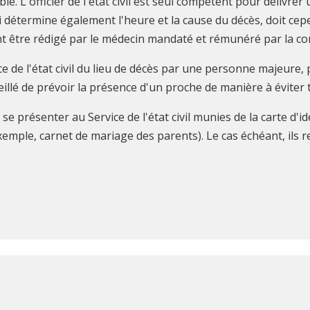
ossible. L'officier de l'état civil est seul compétent pour déli
i détermine également l'heure et la cause du décès, doit cepe
ent être rédigé par le médecin mandaté et rémunéré par la 
ice de l'état civil du lieu de décès par une personne majeur
llé de prévoir la présence d'un proche de manière à éviter 
se présenter au Service de l'état civil munies de la carte d'i
emple, carnet de mariage des parents). Le cas échéant, ils re
Guichet
Services
Agenda
Contact