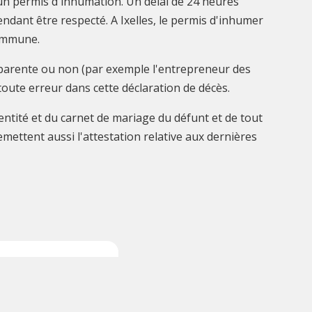
vrer un permis d'inhumation. Un délai de 24 heures
ndant être respecté. A Ixelles, le permis d'inhumer
commune.
e, parente ou non (par exemple l'entrepreneur des
toute erreur dans cette déclaration de décès.
dentité et du carnet de mariage du défunt et de tout
mettent aussi l'attestation relative aux dernières
Rendez-vous