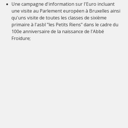
Une campagne d'information sur l'Euro incluant
une visite au Parlement européen à Bruxelles ainsi
qu'uns visite de toutes les classes de sixième
primaire à l'asbl "les Petits Riens" dans le cadre du
100e anniversaire de la naissance de l'Abbé
Froidure;
Des activités ayant pour but de sensibiliser les
enfants à la culture et aux loisirs artistiques avec
des représentations théâtrales;
Organisation d'activités permettant de sensibiliser
les enfants au commerce équitable avec "Les
Magasins du Monde Oxfam";
Création d'une oeuvre d'art temporaire;
Collecte de matériel scolaire pour les écoles de
Matonge à Kinshasa;
Création du journal du conseil des enfants "le 1050";
Organisation d'une grande journée sportive pour
les enfants des écoles ixelloises;
Mise sur pied d'une campagne "sécurité" en