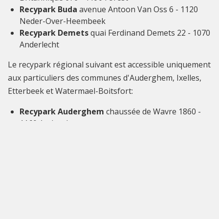
Recypark Buda
avenue Antoon Van Oss 6 - 1120
Neder-Over-Heembeek
Recypark Demets
quai Ferdinand Demets 22 - 1070
Anderlecht
Le recypark régional suivant est accessible uniquement
aux particuliers des communes d'Auderghem, Ixelles,
Etterbeek et Watermael-Boitsfort:
Recypark Auderghem
chaussée de Wavre 1860 -
1160 Auderghem
Certains déchets ne sont pas acceptés ou sont payants.
Consultez le
site de Bruxelles-Propreté
afin de
préparer au mieux votre visite
Dernière modification : 2026-07-03 13:51:11