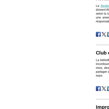
La
Secti
doivent ê
selon la l
une amen
responsabi
Club 
La bibli
incontour
mois, des
partager d
mars
Impr