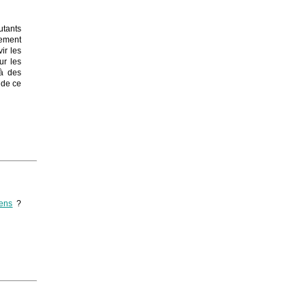
utants
rement
ir les
ur les
 à des
 de ce
ens
?