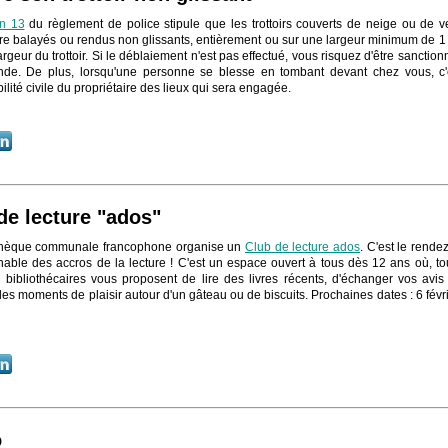
on 13
du règlement de police stipule que les trottoirs couverts de neige ou de v
tre balayés ou rendus non glissants, entièrement ou sur une largeur minimum de 1
argeur du trottoir. Si le déblaiement n'est pas effectué, vous risquez d'être sanction
de. De plus, lorsqu'une personne se blesse en tombant devant chez vous, c'
lité civile du propriétaire des lieux qui sera engagée.
de lecture "ados"
othèque communale francophone organise un
Club de lecture ados
. C'est le rende
nable des accros de la lecture ! C'est un espace ouvert à tous dès 12 ans où, to
 bibliothécaires vous proposent de lire des livres récents, d'échanger vos avis
es moments de plaisir autour d'un gâteau ou de biscuits. Prochaines dates : 6 févri
o