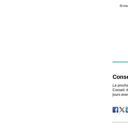
Si vou
Cons
La procha
Conseil d
jours ava