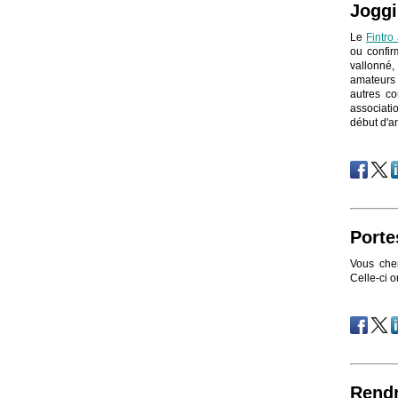
Joggi
Le
Fintro
ou confir
vallonné,
amateurs 
autres co
associatio
début d'a
Porte
Vous cher
Celle-ci o
Rendr