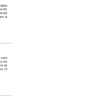
erglas
 m 50,
né par
est la
z-vous
us les
 et de
er, 13