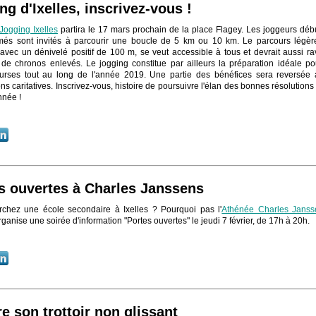
ng d'Ixelles, inscrivez-vous !
 Jogging Ixelles
partira le 17 mars prochain de la place Flagey. Les joggeurs déb
més sont invités à parcourir une boucle de 5 km ou 10 km. Le parcours légè
 avec un dénivelé positif de 100 m, se veut accessible à tous et devrait aussi rav
de chronos enlevés. Le jogging constitue par ailleurs la préparation idéale po
urses tout au long de l'année 2019. Une partie des bénéfices sera reversée
ns caritatives. Inscrivez-vous, histoire de poursuivre l'élan des bonnes résolutions
nnée !
s ouvertes à Charles Janssens
chez une école secondaire à Ixelles ? Pourquoi pas l'
Athénée Charles Janss
rganise une soirée d'information "Portes ouvertes" le jeudi 7 février, de 17h à 20h.
e son trottoir non glissant