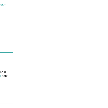
01&l=F
lle du
i
sept