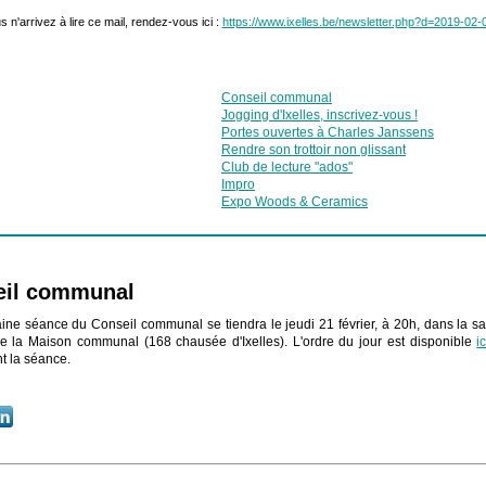
s n'arrivez à lire ce mail, rendez-vous ici :
https://www.ixelles.be/newsletter.php?d=2019-02-
Conseil communal
Jogging d'Ixelles, inscrivez-vous !
Portes ouvertes à Charles Janssens
Rendre son trottoir non glissant
Club de lecture "ados"
Impro
Expo Woods & Ceramics
eil communal
ine séance du Conseil communal se tiendra le jeudi 21 février, à 20h, dans la sa
e la Maison communal (168 chausée d'Ixelles). L'ordre du jour est disponible
ic
nt la séance.